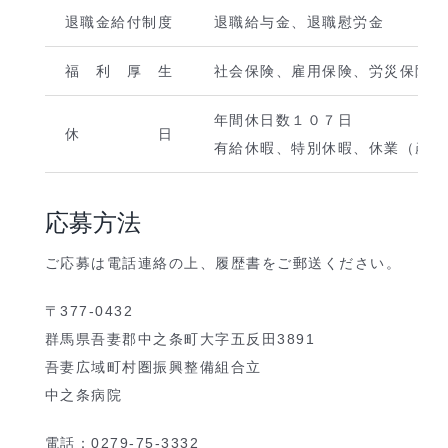
退職金給付制度
退職給与金、退職慰労金
福 利 厚 生
社会保険、雇用保険、労災保険、
年間休日数１０７日
休 日
有給休暇、特別休暇、休業（産前
応募方法
ご応募は電話連絡の上、履歴書をご郵送ください。
〒377-0432
群馬県吾妻郡中之条町大字五反田3891
吾妻広域町村圏振興整備組合立
中之条病院
電話：0279-75-3332